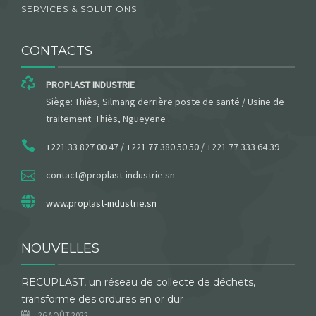
SERVICES & SOLUTIONS
CONTACTS
PROPLAST INDUSTRIE
Siège: Thiès, Silmang derrière poste de santé / Usine de
traitement: Thiès, Ngueyene .
+221 33 827 00 47 / +221 77 380 50 50 / +221 77 333 64 39
contact@proplast-industrie.sn
www.proplast-industrie.sn
NOUVELLES
RECUPLAST, un réseau de collecte de déchets,
transforme des ordures en or dur
26 AOÛT 2022